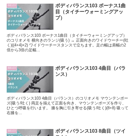
ボディバランス103 ボーナス1曲
BB103
目（タイチーウォーミングアッ
プ）
ボディバランス103 ボーナス1曲目（タイチーウォーミングアップ）
のコリオメモ 横向きのランジ(吸う) → 正面向きのワイドウーチー(吐
く)((4+4)×2) ワイドウーチースタンスで立ちます。足の幅は肩幅の2
倍から3倍の足幅...
ボディバランス103 4曲目（バラ
BB103
ンス）
ボディバランス103 4曲目（バランス）のコリオメモ マウンテンポー
ズ(吸う/吐く) 両足を揃えて正面を向き、マウンテンポーズを作り、
ひとつ呼吸を行います。 膝を胸に引き寄せる(吸う/吐く)(8+8) 吸って
右膝を...
ボディバランス103 8曲目（ツイ
BB103