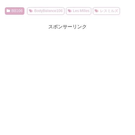
BB106
BodyBalance106
Les Milles
レスミルズ
スポンサーリンク