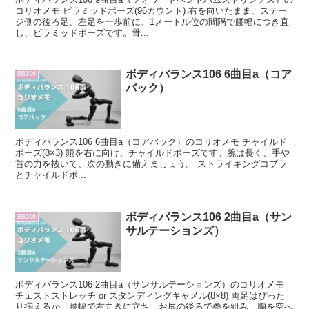
コリオメモ ピラミッドポーズ(96カウント) 右を向いたまま、ステー
ジ側の後ろ足、左足を一歩前に、1メートル位の間隔で腰幅につき直
し、ピラミッドポーズです。骨...
ボディバランス106 6曲目a（コア
BB106
バック）
ボディバランス106 6曲目a（コアバック）のコリオメモ チャイルド
ポーズ(8×3) 頭を右に向け、チャイルドポーズです。腕は長く、手や
首の力を抜いて、次の動きに備えましょう。 ストライキングコブラ
とチャイルドポ...
ボディバランス106 2曲目a（サン
BB106
サルテーションズ）
ボディバランス106 2曲目a（サンサルテーションズ）のコリオメモ
チェストストレッチ or スタンディングキャメル(8×8) 両足はぴった
り揃えるか、腰幅で右向きに立ち、お尻の後ろで拳を組み、胸を空へ