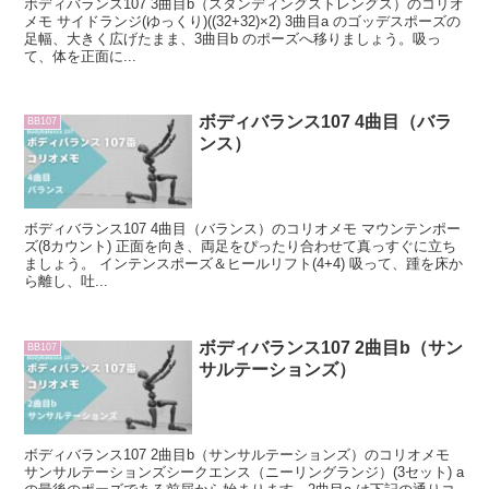
ボディバランス107 3曲目b（スタンディングストレングス）のコリオ
メモ サイドランジ(ゆっくり)((32+32)×2) 3曲目a のゴッデスポーズの
足幅、大きく広げたまま、3曲目b のポーズへ移りましょう。吸っ
て、体を正面に...
ボディバランス107 4曲目（バラ
BB107
ンス）
ボディバランス107 4曲目（バランス）のコリオメモ マウンテンポー
ズ(8カウント) 正面を向き、両足をぴったり合わせて真っすぐに立ち
ましょう。 インテンスポーズ＆ヒールリフト(4+4) 吸って、踵を床か
ら離し、吐...
ボディバランス107 2曲目b（サン
BB107
サルテーションズ）
ボディバランス107 2曲目b（サンサルテーションズ）のコリオメモ
サンサルテーションズシークエンス（ニーリングランジ）(3セット) a