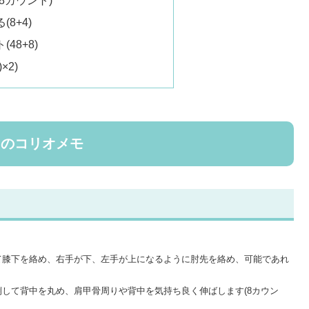
8+4)
48+8)
×2)
）のコリオメモ
。
て膝下を絡め、右手が下、左手が上になるように肘先を絡め、可能であれ
して背中を丸め、肩甲骨周りや背中を気持ち良く伸ばします(8カウン