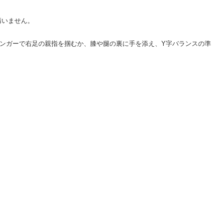
構いません。
歌詞の時に、ピースフィンガーで右足の親指を掴むか、膝や腿の裏に手を添え、Y字バランスの準