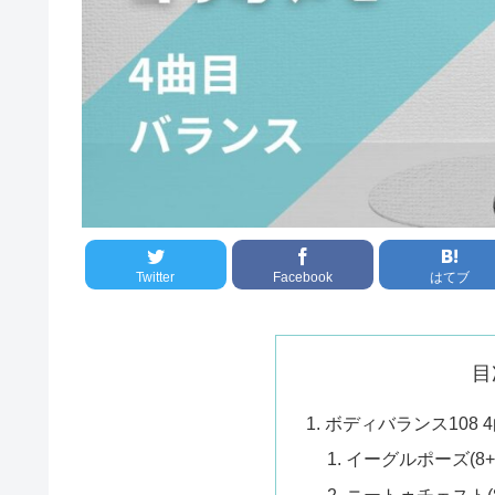
Twitter
Facebook
はてブ
目
ボディバランス108
イーグルポーズ(8+8
ニートゥチェスト(