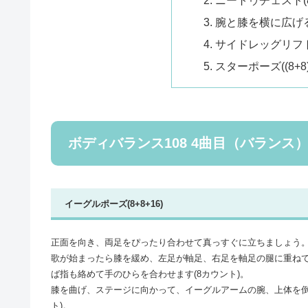
腕と膝を横に広げる(
サイドレッグリフト(
スターポーズ((8+8)
ボディバランス108 4曲目（バランス
イーグルポーズ(8+8+16)
正面を向き、両足をぴったり合わせて真っすぐに立ちましょう
歌が始まったら膝を緩め、左足が軸足、右足を軸足の腿に重ね
ば指も絡めて手のひらを合わせます(8カウント)。
膝を曲げ、ステージに向かって、イーグルアームの腕、上体を倒
ト)。