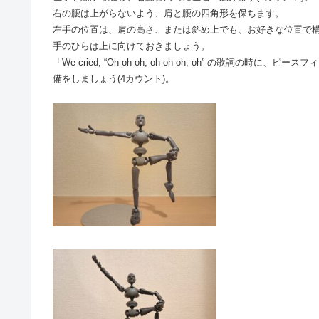
右の腰は上がらないよう、肩と腰の四角形を保ちます。
左手の位置は、肩の高さ、または斜め上でも、お好きな位置で
手のひらは上に向けておきましょう。
「We cried, “Oh-oh-oh, oh-oh-oh, oh” の
備をしましょう(4カウント)。