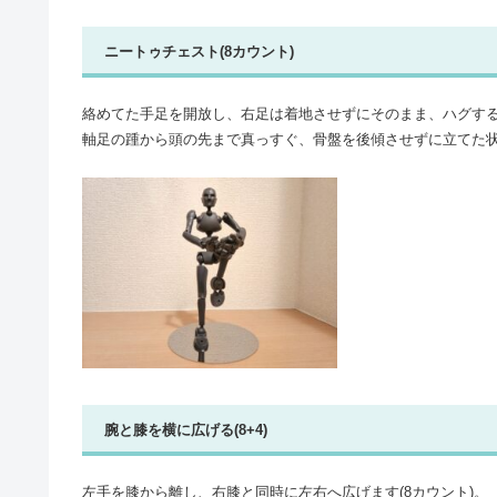
ニートゥチェスト(8カウント)
絡めてた手足を開放し、右足は着地させずにそのまま、ハグする
軸足の踵から頭の先まで真っすぐ、骨盤を後傾させずに立てた
腕と膝を横に広げる(8+4)
左手を膝から離し、右膝と同時に左右へ広げます(8カウント)。