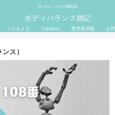
日々のレッスンの備忘録
ボディバランス雑記
コリオメモ
Tracklist
運営者情報
お
ランス）