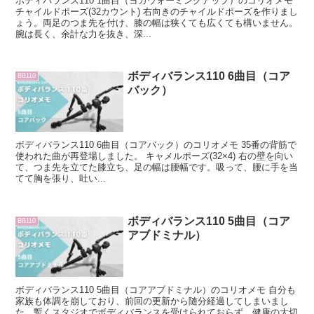
ボディバランス110 1曲目（ヨガウォーミングアップ）のコリオメモ
チャイルドポーズ(32カウント) 右向きのチャイルドポーズを作りまし
ょう。両足のつま先を付け、膝の幅は狭くても広くても構いません。
腕は長く、余計な力を抜き、深...
ボディバランス110 6曲目（コア
BB110
バック）
ボディバランス110 6曲目（コアバック）のコリオメモ 35番の背筋で
使われた曲が再登場しました。 キャメルポーズ(32×4) 右の壁を向い
て、つま先を立てた膝立ち、足の幅は腰幅です。吸って、腰に手を当
てて胸を張り、吐い...
ボディバランス110 5曲目（コア
BB110
アブドミナル）
ボディバランス110 5曲目（コアアブドミナル）のコリオメモ 自分も
家族も体調を崩しており、前回の更新から随分経過してしまいまし
た。暫くスタジオでボディバランスを受けられておらず、健康の大切