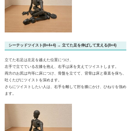
シーテッドツイスト(8×4+4) → 立てた足を伸ばして支える(8×4)
立てた右足は左足を越えた位置につけ、
左手で立てている左膝を抱え、右手は床を支えてツイストします。
両方のお尻は均等に床につけ、骨盤を立てて、背骨は床と垂直を保ち、
吐くたびにツイストを深めます。
さらにツイストしたい人は、右手を離して肘を膝にかけ、ひねりを強め
ます。