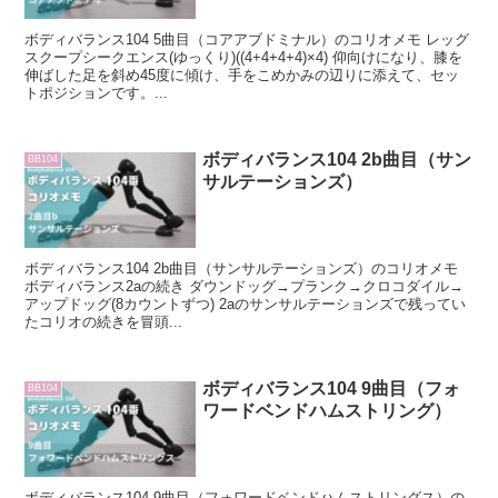
ボディバランス104 5曲目（コアアブドミナル）のコリオメモ レッグ
スクープシークエンス(ゆっくり)((4+4+4+4)×4) 仰向けになり、膝を
伸ばした足を斜め45度に傾け、手をこめかみの辺りに添えて、セッ
トポジションです。...
ボディバランス104 2b曲目（サン
BB104
サルテーションズ）
ボディバランス104 2b曲目（サンサルテーションズ）のコリオメモ
ボディバランス2aの続き ダウンドッグ→プランク→クロコダイル→
アップドッグ(8カウントずつ) 2aのサンサルテーションズで残ってい
たコリオの続きを冒頭...
ボディバランス104 9曲目（フォ
BB104
ワードベンドハムストリング）
ボディバランス104 9曲目（フォワードベンドハムストリングス）の