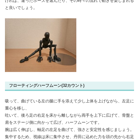
ければ、違ったポーズを選んだり、その時々の流れで動きを楽しまれる
と良いでしょう。
フローティングハーフムーン(32カウント)
吸って、曲げている左の腿に手を添えて少し上体を上げながら、左足に
重心を移し、
吐いて、後ろ足の右足を床から離しながら両手を上下に広げて、骨盤と
肩をステージ側に向かって広げ、ハーフムーンです。
腕は広く伸ばし、軸足の左足を曲げて、強さと安定性を感じましょう。
集中するため、視線は床に集中させ、丹田に込めた力を頭の先から右足