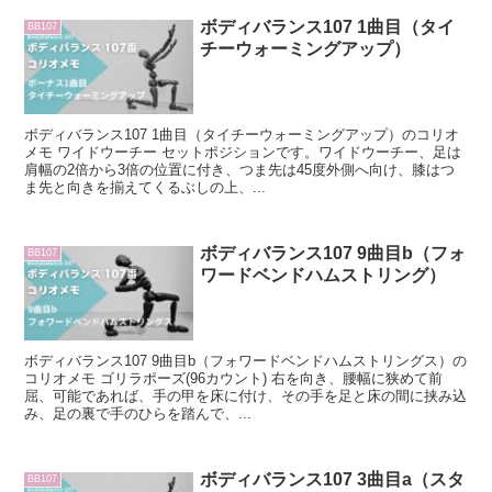
ボディバランス107 1曲目（タイ
BB107
チーウォーミングアップ）
ボディバランス107 1曲目（タイチーウォーミングアップ）のコリオ
メモ ワイドウーチー セットポジションです。ワイドウーチー、足は
肩幅の2倍から3倍の位置に付き、つま先は45度外側へ向け、膝はつ
ま先と向きを揃えてくるぶしの上、...
ボディバランス107 9曲目b（フォ
BB107
ワードベンドハムストリング）
ボディバランス107 9曲目b（フォワードベンドハムストリングス）の
コリオメモ ゴリラポーズ(96カウント) 右を向き、腰幅に狭めて前
屈、可能であれば、手の甲を床に付け、その手を足と床の間に挟み込
み、足の裏で手のひらを踏んで、...
ボディバランス107 3曲目a（スタ
BB107