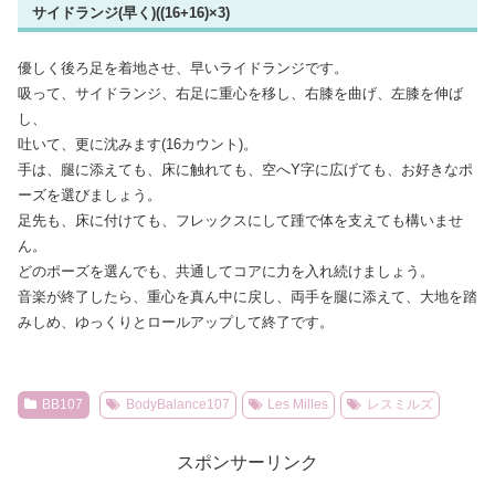
サイドランジ(早く)((16+16)×3)
優しく後ろ足を着地させ、早いライドランジです。
吸って、サイドランジ、右足に重心を移し、右膝を曲げ、左膝を伸ば
し、
吐いて、更に沈みます(16カウント)。
手は、腿に添えても、床に触れても、空へY字に広げても、お好きなポ
ーズを選びましょう。
足先も、床に付けても、フレックスにして踵で体を支えても構いませ
ん。
どのポーズを選んでも、共通してコアに力を入れ続けましょう。
音楽が終了したら、重心を真ん中に戻し、両手を腿に添えて、大地を踏
みしめ、ゆっくりとロールアップして終了です。
BB107
BodyBalance107
Les Milles
レスミルズ
スポンサーリンク