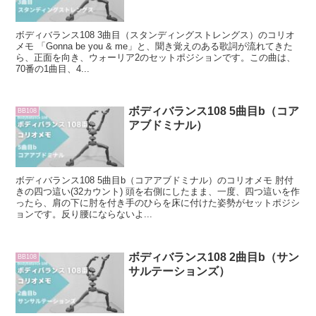
ボディバランス108 3曲目（スタンディングストレングス）のコリオ
メモ 「Gonna be you & me」と、聞き覚えのある歌詞が流れてきた
ら、正面を向き、ウォーリア2のセットポジションです。この曲は、
70番の1曲目、4...
ボディバランス108 5曲目b（コア
BB108
アブドミナル）
ボディバランス108 5曲目b（コアアブドミナル）のコリオメモ 肘付
きの四つ這い(32カウント) 頭を右側にしたまま、一度、四つ這いを作
ったら、肩の下に肘を付き手のひらを床に付けた姿勢がセットポジシ
ョンです。反り腰にならないよ...
ボディバランス108 2曲目b（サン
BB108
サルテーションズ）