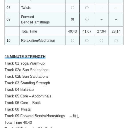
0
8
Twists
〇
〇
–
–
Forward
09
無
〇
–
–
Bends/
Hamstrings
Total Time
40:43
41:07
27:04
28:14
1
0
Relaxation/Meditation
〇
〇
〇
〇
45-MINUTE STRENGTH
Track 01 Yoga Warm-up
Track 02a Sun Salutations
Track 02b Sun Salutations
Track 03 Standing Strength
Track 04 Balance
Track 05 Core – Abdominals
Track 06 Core – Back
Track 08 Twists
Track 09 Forward Bends/Hamstrings
←無し
Total Time
40:43