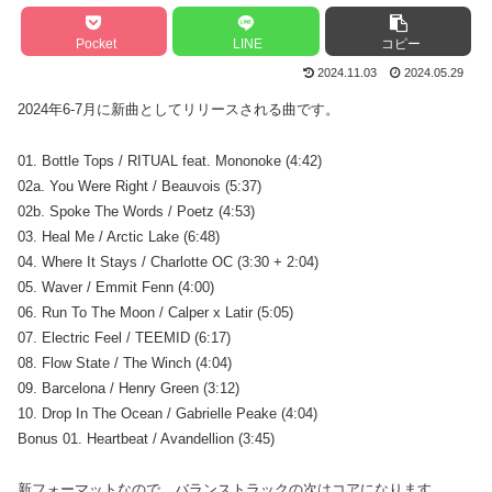
Pocket
LINE
コピー
2024.11.03
2024.05.29
2024年6-7月に新曲としてリリースされる曲です。
01. Bottle Tops / RITUAL feat. Mononoke (4:42)
02a. You Were Right / Beauvois (5:37)
02b. Spoke The Words / Poetz (4:53)
03. Heal Me / Arctic Lake (6:48)
04. Where It Stays / Charlotte OC (3:30 + 2:04)
05. Waver / Emmit Fenn (4:00)
06. Run To The Moon / Calper x Latir (5:05)
07. Electric Feel / TEEMID (6:17)
08. Flow State / The Winch (4:04)
09. Barcelona / Henry Green (3:12)
10. Drop In The Ocean / Gabrielle Peake (4:04)
Bonus 01. Heartbeat / Avandellion (3:45)
新フォーマットなので、バランストラックの次はコアになります。