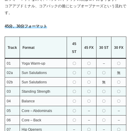
コアアブドミナル、コアバックの後にヒップオープナーズという流れで
す。
45分、30分フォーマット
45
Track
Format
45 FX
30 ST
30 FX
ST
01
Yoga Warm-up
〇
〇
–
〇
02a
Sun Salutations
〇
〇
〇
無
02b
Sun Salutations
〇
〇
無
〇
03
Standing Strength
〇
〇
〇
〇
04
Balance
〇
〇
〇
〇
05
Core – Abdominals
〇
–
〇
–
06
Core – Back
〇
–
〇
–
07
Hip Openers
–
〇
–
〇