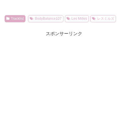
Tracklist
BodyBalance107
Les Milles
レスミルズ
スポンサーリンク