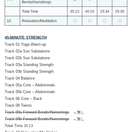
Bends/
Hamstrings
Total Time
35:13
40:10
25:34
25:30
1
0
Relaxation/Meditation
〇
〇
〇
〇
45-MINUTE STRENGTH
Track 01 Yoga Warm-up
Track 02a Sun Salutations
Track 02b Sun Salutations
Track 03a Standing Strength
Track 03b Standing Strength
Track 04 Balance
Track 05a Core – Abdominals
Track 05b Core – Abdominals
Track 06 Core – Back
Track 08 Twists
Track 09a Forward Bends/Hamstrings
←無し
Track 09b Forward Bends/Hamstrings
←無し
Total Time
35:13