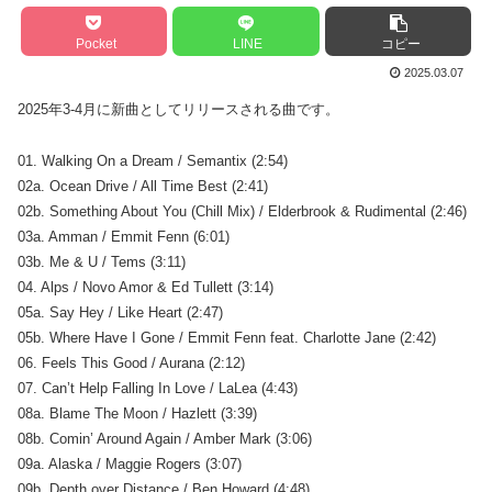
Pocket
LINE
コピー
2025.03.07
2025年3-4月に新曲としてリリースされる曲です。
01. Walking On a Dream / Semantix (2:54)
02a. Ocean Drive / All Time Best (2:41)
02b. Something About You (Chill Mix) / Elderbrook & Rudimental (2:46)
03a. Amman / Emmit Fenn (6:01)
03b. Me & U / Tems (3:11)
04. Alps / Novo Amor & Ed Tullett (3:14)
05a. Say Hey / Like Heart (2:47)
05b. Where Have I Gone / Emmit Fenn feat. Charlotte Jane (2:42)
06. Feels This Good / Aurana (2:12)
07. Can’t Help Falling In Love / LaLea (4:43)
08a. Blame The Moon / Hazlett (3:39)
08b. Comin’ Around Again / Amber Mark (3:06)
09a. Alaska / Maggie Rogers (3:07)
09b. Depth over Distance / Ben Howard (4:48)