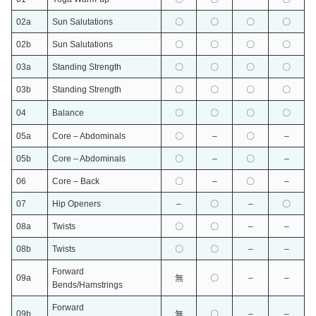
02a
Sun Salutations
〇
〇
〇
〇
02b
Sun Salutations
〇
〇
〇
〇
03a
Standing Strength
〇
〇
〇
〇
03b
Standing Strength
〇
〇
〇
〇
04
Balance
〇
〇
〇
〇
05a
Core – Abdominals
〇
–
〇
–
05b
Core – Abdominals
〇
–
〇
–
06
Core – Back
〇
–
〇
–
07
Hip Openers
–
〇
–
〇
0
8a
Twists
〇
〇
–
–
08b
Twists
〇
〇
–
–
Forward
09
a
無
〇
–
–
Bends/Hamstrings
Forward
09
b
無
〇
–
–