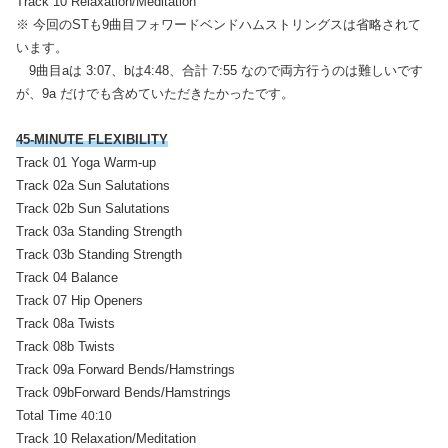
Track 10 Relaxation/Meditation
※ 今回のSTも9曲目フォワードベンドハムストリングスは省略されて
います。
9曲目aは 3:07、bは4:48、合計 7:55 なので両方行うのは難しいです
が、9a だけでも含めていただきたかったです。
45-MINUTE FLEXIBILITY
Track 01 Yoga Warm-up
Track 02a Sun Salutations
Track 02b Sun Salutations
Track 03a Standing Strength
Track 03b Standing Strength
Track 04 Balance
Track 07 Hip Openers
Track 08a Twists
Track 08b Twists
Track 09a Forward Bends/Hamstrings
Track 09bForward Bends/Hamstrings
Total Time
40:10
Track 10 Relaxation/Meditation